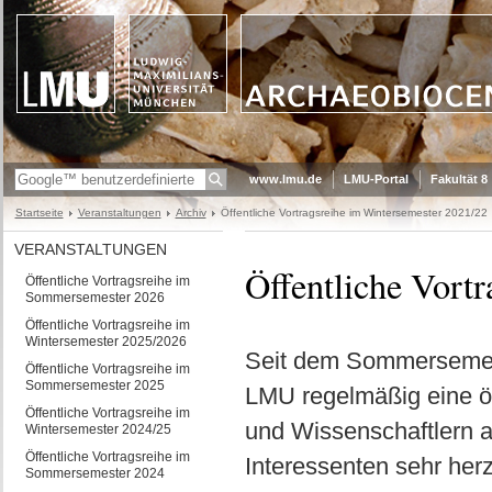
www.lmu.de
LMU-Portal
Fakultät 8
Startseite
Veranstaltungen
Archiv
Öffentliche Vortragsreihe im Wintersemester 2021/22
VERANSTALTUNGEN
Öffentliche Vort
Öffentliche Vortragsreihe im
Sommersemester 2026
Öffentliche Vortragsreihe im
Wintersemester 2025/2026
Seit dem Sommersemest
Öffentliche Vortragsreihe im
Sommersemester 2025
LMU regelmäßig eine öf
Öffentliche Vortragsreihe im
und Wissenschaftlern a
Wintersemester 2024/25
Öffentliche Vortragsreihe im
Interessenten sehr herz
Sommersemester 2024