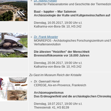
Dr. Nadja Pöllath
Institut für Paläoanatomie und Geschichte der Tiermediz
Baal – Iuppiter – Mar Salomon
Archäozoologie der Kulte und Kultgemeinschaften auf 
Dienstag, 16.05.2017, 19:00 Uhr s.t.
Katharina-von-Bora-Str. 10, HS 242
Dr. Frank Moseler
MONREPOS - Archäologisches Forschungszentrum und 
Verhaltensevolution
Die ältesten "Heizöfen" der Menschheit
Brennstoffökonomie vor 16.000 Jahren
Dienstag, 20.06.2017, 19:00 Uhr s.t.
Katharina-von-Bora-Str. 10, HS 242
Zu Gast im Museum Reich der Kristalle
Dr. Gwenaël Hervé
CEREGE, Aix-en-Provence, Frankreich
Archäomagnetismus
Das Erdmagnetfeld und die archäologischen Chronolo
Dienstag, 18.07.2017, 19:00 Uhr s.t.
Theresienstr. 41, HS B139