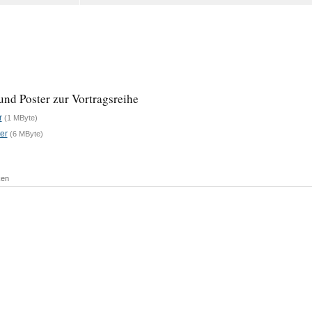
und Poster zur Vortragsreihe
r
(1 MByte)
er
(6 MByte)
ken